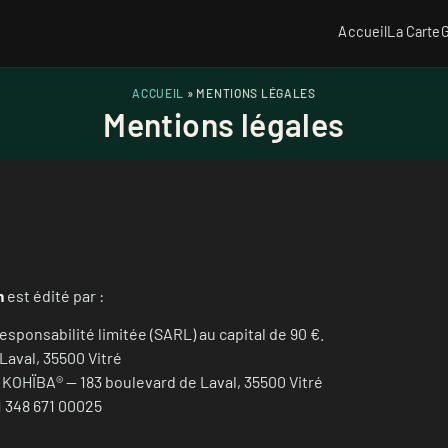
Accueil
La Carte
G
ACCUEIL
»
MENTIONS LÉGALES
Mentions légales
m
est édité par :
responsabilité limitée (SARL) au capital de 90 €.
 Laval, 35500 Vitré
a KOHÏBA® — 183 boulevard de Laval, 35500 Vitré
11 348 671 00025