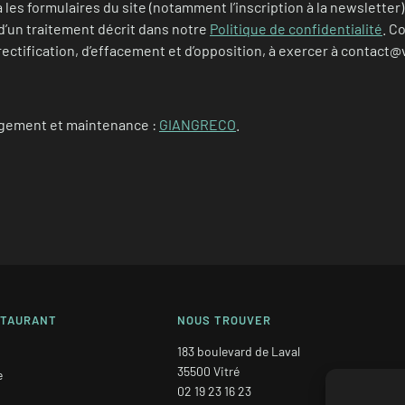
a les formulaires du site (notamment l’inscription à la newsletter)
 d’un traitement décrit dans notre
Politique de confidentialité
. C
rectification, d’effacement et d’opposition, à exercer à contact@
rgement et maintenance :
GIANGRECO
.
STAURANT
NOUS TROUVER
183 boulevard de Laval
35500 Vitré
e
02 19 23 16 23