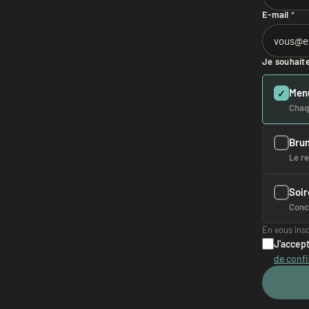
E-mail
*
Je souhaite
Menu
✓
Chaqu
Bru
Le r
Soi
Conce
En vous ins
J'accept
de confi