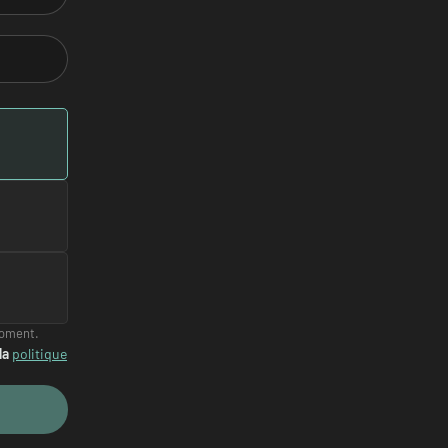
moment.
la
politique