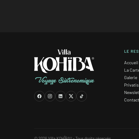
LE RE
Accueil
La Cart
Galerie
Voyage Bistronomique
Privati
Newslet
Contac
© 2026 Villa KOHÏBA® - Tous droits réservés.