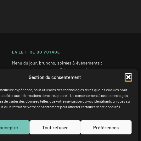
LA LETTRE DU VOYAGE
Menu du jour, brunchs, soirées & événements :
recevez toutes nos actualités par e-mail.
Gestion du consentement
a meilleure expérience, nous utilisons des technologies telles que les cookies pour
 accéder aux informations de votre appareil. Le consentement à ces technologies
Je m'inscris
a de traiter des données telles que votre navigation ou vos identifiants uniques sur
fus ou le retrait de votre consentement peut affecter certaines fonctionnalités.
Inscription en 2 clics · désinscription à tout moment.
 accepter
Tout refuser
Préférences
onfidentialité
·
Politique de cookies
· Réalisation
GIANGRECO