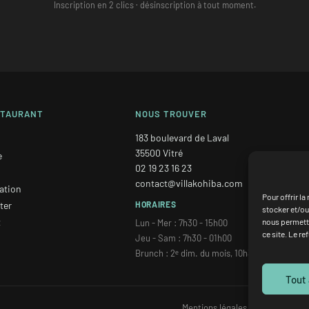
Inscription en 2 clics · désinscription à tout moment.
STAURANT
NOUS TROUVER
183 boulevard de Laval
35500 Vitré
e
02 19 23 16 23
contact@villakohiba.com
sation
Pour offrir l
ter
HORAIRES
stocker et/ou
t
nous permettr
Lun - Mer : 7h30 - 15h00
ce site. Le re
Jeu - Sam : 7h30 - 01h00
Brunch : 2ᵉ dim. du mois, 10h30 - 13h30
Tout
Mentions légales
·
Politique de c